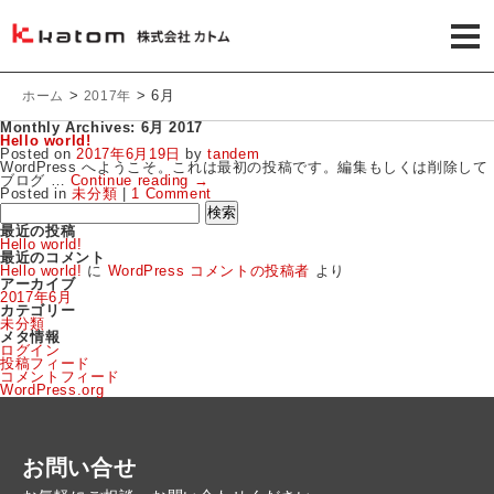
>
>
6月
ホーム
2017年
Monthly Archives:
6月 2017
Hello world!
Posted on
2017年6月19日
by
tandem
WordPress へようこそ。これは最初の投稿です。編集もしくは削除して
ブログ …
Continue reading
→
Posted in
未分類
|
1 Comment
検
索:
最近の投稿
Hello world!
最近のコメント
Hello world!
に
WordPress コメントの投稿者
より
アーカイブ
2017年6月
カテゴリー
未分類
メタ情報
ログイン
投稿フィード
コメントフィード
WordPress.org
お問い合せ